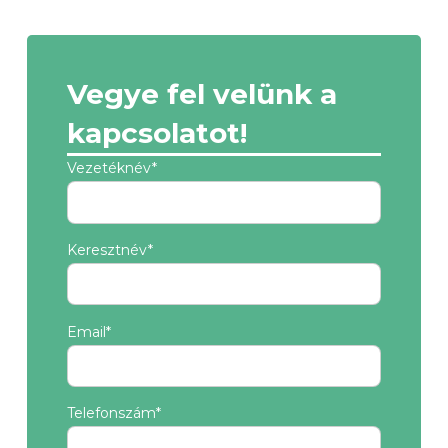
Vegye fel velünk a
kapcsolatot!
Vezetéknév*
Keresztnév*
Email*
Telefonszám*