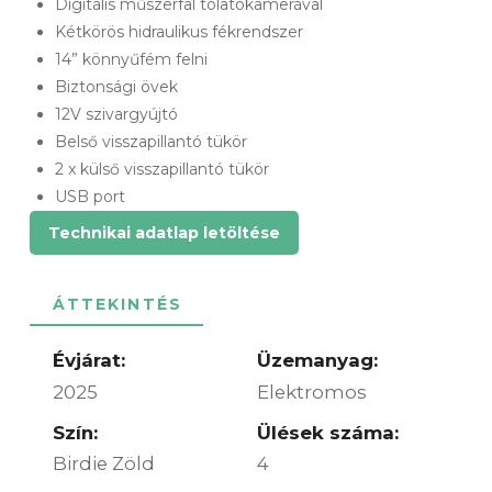
Digitális műszerfal tolatókamerával
Kétkörös hidraulikus fékrendszer
14” könnyűfém felni
Biztonsági övek
12V szivargyújtó
Belső visszapillantó tükör
2 x külső visszapillantó tükör
USB port
Technikai adatlap letöltése
ÁTTEKINTÉS
Évjárat:
Üzemanyag:
2025
Elektromos
Szín:
Ülések száma:
Birdie Zöld
4