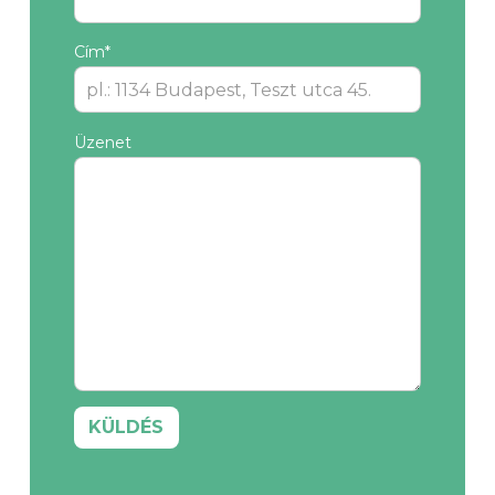
Cím*
Üzenet