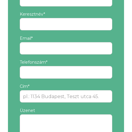
Keresztnév*
Email*
Telefonszám*
Cím*
Üzenet