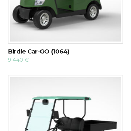
Birdie Car-GO (1064)
9 440
€